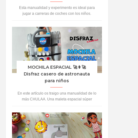
Esta manualidad y experimento es ideal para
jugar a carreras de coches con los niños.
Vamos a crear coches con material reciclado y
propul...
MOCHILA ESPACIAL 🚀👩‍🚀
Disfraz casero de astronauta
para niños
En este artículo os traigo una manualidad de lo
más CHULAA. Una maleta espacial súper
auténtica. A Aria le ha encantado jugar y
hacerse pasa...