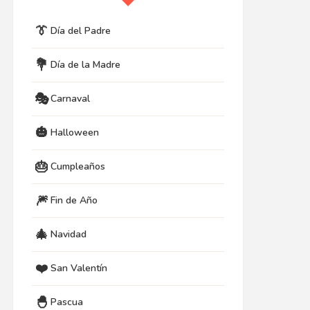
👔
Día del Padre
💐
Día de la Madre
🎭
Carnaval
🎃
Halloween
🎂
Cumpleaños
🎆
Fin de Año
🎄
Navidad
❤️
San Valentín
🐣
Pascua