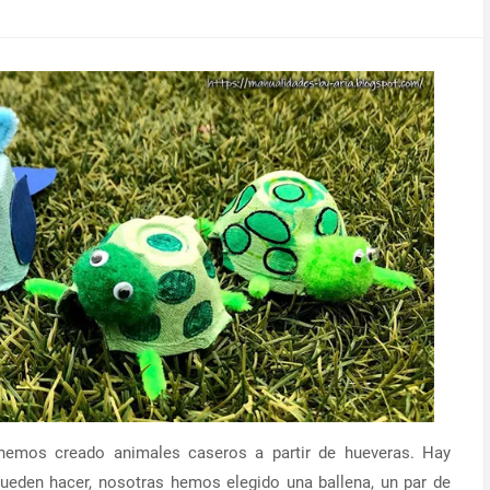
emos creado animales caseros a partir de hueveras. Hay
den hacer, nosotras hemos elegido una ballena, un par de