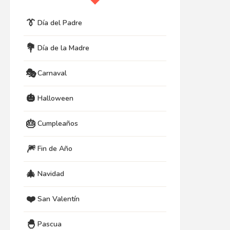
👔
Día del Padre
💐
Día de la Madre
🎭
Carnaval
🎃
Halloween
🎂
Cumpleaños
🎆
Fin de Año
🎄
Navidad
❤️
San Valentín
🐣
Pascua