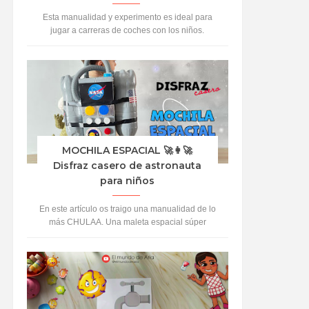
Esta manualidad y experimento es ideal para
jugar a carreras de coches con los niños.
Vamos a crear coches con material reciclado y
propul...
MOCHILA ESPACIAL 🚀👩‍🚀
Disfraz casero de astronauta
para niños
En este artículo os traigo una manualidad de lo
más CHULAA. Una maleta espacial súper
auténtica. A Aria le ha encantado jugar y
hacerse pasa...