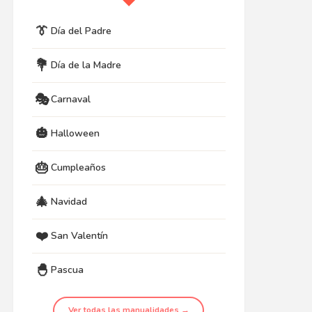
👔
Día del Padre
💐
Día de la Madre
🎭
Carnaval
🎃
Halloween
🎂
Cumpleaños
🎄
Navidad
❤️
San Valentín
🐣
Pascua
Ver todas las manualidades →