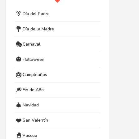
👔
Día del Padre
💐
Día de la Madre
🎭
Carnaval
🎃
Halloween
🎂
Cumpleaños
🎆
Fin de Año
🎄
Navidad
❤️
San Valentín
🐣
Pascua