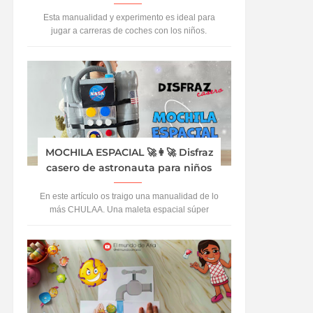
Esta manualidad y experimento es ideal para
jugar a carreras de coches con los niños.
Vamos a crear coches con material reciclado y
propul...
MOCHILA ESPACIAL 🚀👩‍🚀 Disfraz
casero de astronauta para niños
En este artículo os traigo una manualidad de lo
más CHULAA. Una maleta espacial súper
auténtica. A Aria le ha encantado jugar y
hacerse pasa...