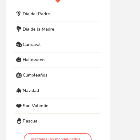
👔
Día del Padre
💐
Día de la Madre
🎭
Carnaval
🎃
Halloween
🎂
Cumpleaños
🎄
Navidad
❤️
San Valentín
🐣
Pascua
Ver todas las manualidades →